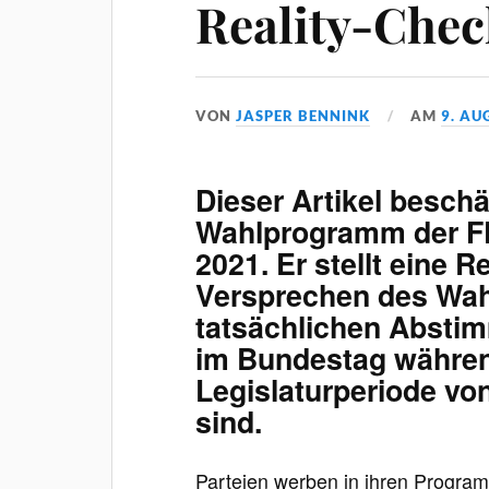
Reality-Chec
VON
JASPER BENNINK
AM
9. AU
Dieser Artikel beschä
Wahlprogramm der F
2021. Er stellt eine R
Versprechen des Wa
tatsächlichen Abstim
im Bundestag währe
Legislaturperiode vo
sind.
Parteien werben in ihren Progra